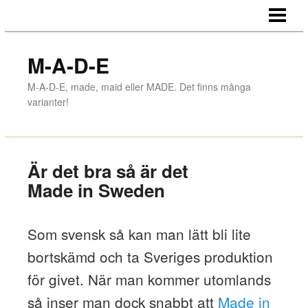
HEM
MADE ONLINE
M-A-D-E
MADE IN GNOSJÖ
M-A-D-E, made, maid eller MADE. Det finns många
varianter!
MADE IN SWEDEN
MADE IN KINA
BUTIKSINREDNING - MADE IN GR
Är det bra så är det
Made in Sweden
MADE-BLOGGEN
Som svensk så kan man lätt bli lite
bortskämd och ta Sveriges produktion
för givet. När man kommer utomlands
så inser man dock snabbt att
Made in