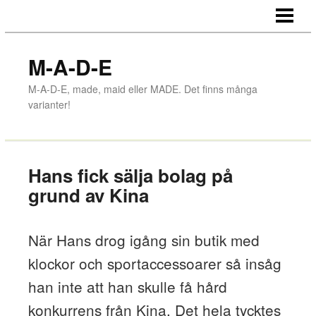
HEM
MADE ONLINE
M-A-D-E
MADE IN GNOSJÖ
M-A-D-E, made, maid eller MADE. Det finns många
varianter!
MADE IN SWEDEN
MADE IN KINA
BUTIKSINREDNING - MADE IN GR
Hans fick sälja bolag på
grund av Kina
MADE-BLOGGEN
När Hans drog igång sin butik med
klockor och sportaccessoarer så insåg
han inte att han skulle få hård
konkurrens från Kina. Det hela tycktes