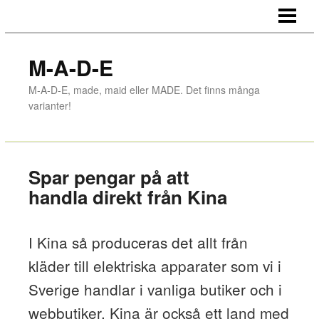
HEM
MADE ONLINE
M-A-D-E
MADE IN GNOSJÖ
M-A-D-E, made, maid eller MADE. Det finns många
varianter!
MADE IN SWEDEN
MADE IN KINA
BUTIKSINREDNING - MADE IN GR
Spar pengar på att
handla direkt från Kina
MADE-BLOGGEN
I Kina så produceras det allt från
kläder till elektriska apparater som vi i
Sverige handlar i vanliga butiker och i
webbutiker. Kina är också ett land med